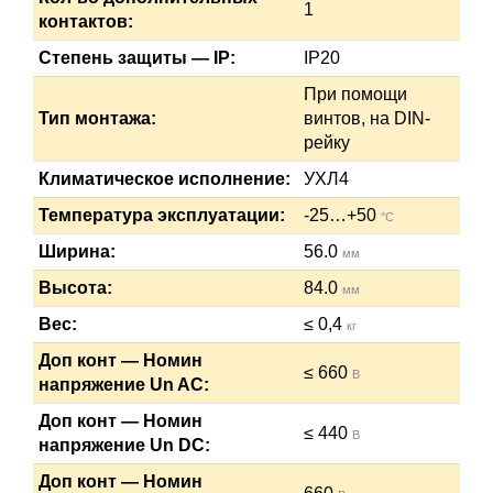
1
контактов:
Степень защиты — IP:
IP20
При помощи
Тип монтажа:
винтов, на DIN-
рейку
Климатическое исполнение:
УХЛ4
Температура эксплуатации:
-25…+50
°C
Ширина:
56.0
мм
Высота:
84.0
мм
Вес:
≤ 0,4
кг
Доп конт — Номин
≤ 660
В
напряжение Un AC:
Доп конт — Номин
≤ 440
В
напряжение Un DC:
Доп конт — Номин