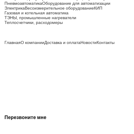
Пневмоавтоматика
Оборудование для автоматизации
Электрика
Весоизмерительное оборудование
КИП
Газовая и котельная автоматика
ТЭНЫ, промышленные нагреватели
Теплосчетчики, расходомеры
Компания
Главная
О компании
Доставка и оплата
Новости
Контакты
Все цены, указанные на сайте, не являются публичной
офертой и носят информационный характер.
Информация о технических характеристиках, описании, по
подбору аналогов, комплектности поставки, фото деталей
носит ознакомительный характер и не является публичной
офертой, и может быть изменена производителем без
предварительного уведомления. Дополнительную
информацию уточняйте у наших менеджеров.
Перезвоните мне
+7 (342) 202-99-22