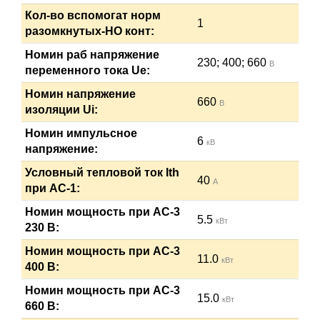
Кол-во вспомогат норм
1
разомкнутых-НО конт:
Номин раб напряжение
230; 400; 660
В
переменного тока Ue:
Номин напряжение
660
В
изоляции Ui:
Номин импульсное
6
кВ
напряжение:
Условный тепловой ток Ith
40
А
при АС-1:
Номин мощность при AC-3
5.5
кВт
230 В:
Номин мощность при AC-3
11.0
кВт
400 В:
Номин мощность при AC-3
15.0
кВт
660 В: