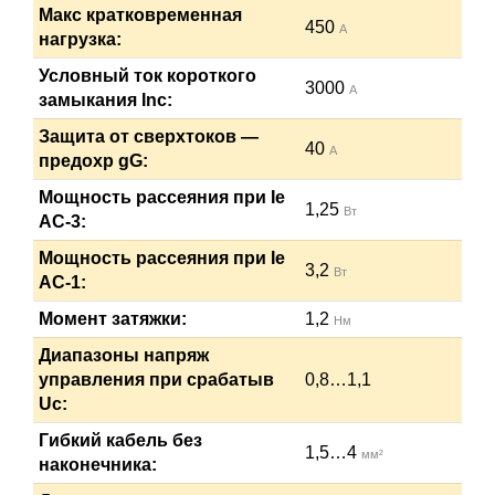
Макс кратковременная
450
А
нагрузка:
Условный ток короткого
3000
А
замыкания Inc:
Защита от сверхтоков —
40
А
предохр gG:
Мощность рассеяния при Ie
1,25
Вт
АС-3:
Мощность рассеяния при Ie
3,2
Вт
АС-1:
Момент затяжки:
1,2
Нм
Диапазоны напряж
управления при срабатыв
0,8…1,1
Uc:
Гибкий кабель без
1,5…4
мм²
наконечника: