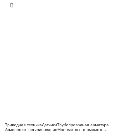
Приборы и датчики для автоматизации
производства
Каталог товаров
Приводная техника
Датчики
Трубопроводная арматура
Измерение, регулирование
Манометры, термометры