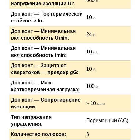
660
В
напряжение изоляции Ui:
Доп конт — Ток термической
10
А
стойкости In:
Доп конт — Минимальная
24
В
вкл способность Umin:
Доп конт — Минимальная
10
мА
вкл способность Imin:
Доп конт — Защита от
10
А
сверхтоков — предохр gG:
Доп конт — Макс
100
А
кратковременная нагрузка:
Доп конт — Сопротивление
> 10
мОм
изоляции:
Тип напряжения
Переменный (AC)
управления:
Количество полюсов:
3