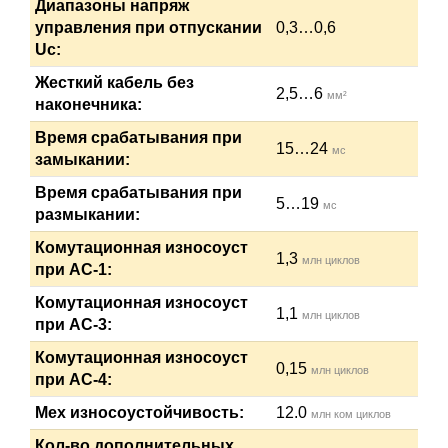
Диапазоны напряж
управления при отпускании
0,3…0,6
Uc:
Жесткий кабель без
2,5…6
мм²
наконечника:
Время срабатывания при
15…24
мс
замыкании:
Время срабатывания при
5…19
мс
размыкании:
Комутационная износоуст
1,3
млн циклов
при АС-1:
Комутационная износоуст
1,1
млн циклов
при АС-3:
Комутационная износоуст
0,15
млн циклов
при АС-4:
Мех износоустойчивость:
12.0
млн ком циклов
Кол-во дополнительных