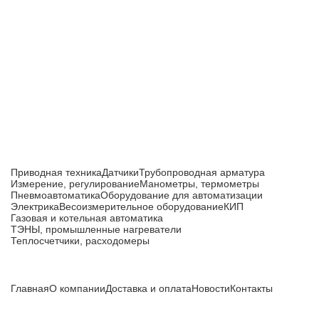
Приборы и датчики для автоматизации
производства
Каталог товаров
Приводная техника
Датчики
Трубопроводная арматура
Измерение, регулирование
Манометры, термометры
Пневмоавтоматика
Оборудование для автоматизации
Электрика
Весоизмерительное оборудование
КИП
Газовая и котельная автоматика
ТЭНЫ, промышленные нагреватели
Теплосчетчики, расходомеры
Компания
Главная
О компании
Доставка и оплата
Новости
Контакты