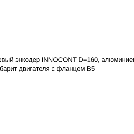
евый энкодер INNOCONT D=160, алюминиев
габарит двигателя с фланцем B5