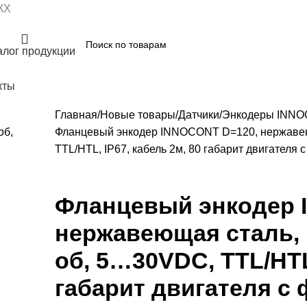
КХ
алог продукции
кты
Главная
Новые товары
Датчики
Энкодеры INN
Фланцевый энкодер INNOCONT D=120, нержавею
TTL/HTL, IP67, кабель 2м, 80 габарит двигателя
Фланцевый энкодер 
нержавеющая сталь, 
об, 5…30VDC, TTL/HTL,
габарит двигателя с