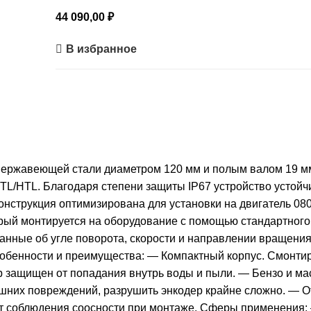
44 090,00
₽
В избранное
ержавеющей стали диаметром 120 мм и полым валом 19 мм.
L/HTL. Благодаря степени защиты IP67 устройство устой
онструкция оптимизирована для установки на двигатель 08
рый монтируется на оборудование с помощью стандартного
нные об угле поворота, скорости и направлении вращения.
обенности и преимущества: — Компактный корпус. Смонтир
ер защищен от попадания внутрь воды и пыли. — Бензо и м
шних повреждений, разрушить энкодер крайне сложно. — От
ет соблюдения соосности при монтаже. Сферы применения: