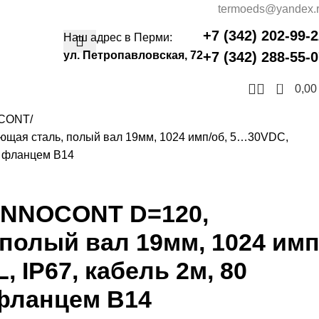
termoeds@yandex.
+7 (342) 202-99-
Наш адрес в Перми:
ул. Петропавловская, 72
+7 (342) 288-55-
0
0,0
OCONT
щая сталь, полый вал 19мм, 1024 имп/об, 5…30VDC,
 с фланцем B14
INNOCONT D=120,
полый вал 19мм, 1024 имп
 IP67, кабель 2м, 80
 фланцем B14