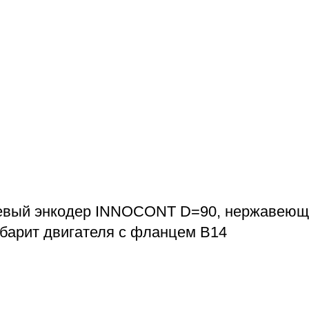
евый энкодер INNOCONT D=90, нержавеющая
габарит двигателя с фланцем B14