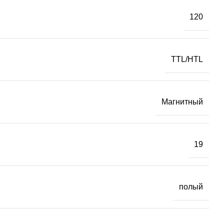
120
TTL/HTL
Магнитный
19
полый