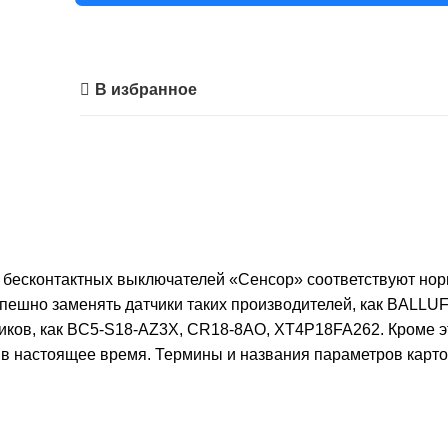
В избранное
есконтактных выключателей «Сенсор» соответствуют норм
успешно заменять датчики таких производителей, как BAL
иков, как
BC5-S18-AZ3X
,
CR18-8AO
,
XT4P18FA262
.
Кроме э
в настоящее время. Термины и названия параметров карто