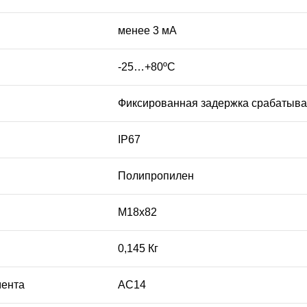
менее 3 мА
-25…+80ºС
Фиксированная задержка срабатыв
IP67
Полипропилен
М18х82
0,145 Кг
мента
АC14