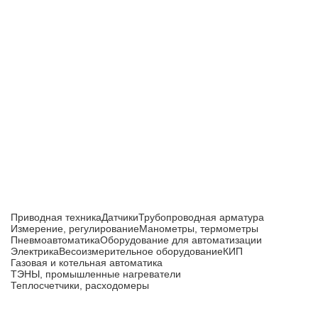
Приборы и датчики для автоматизации
производства
Каталог товаров
Приводная техника
Датчики
Трубопроводная арматура
Измерение, регулирование
Манометры, термометры
Пневмоавтоматика
Оборудование для автоматизации
Электрика
Весоизмерительное оборудование
КИП
Газовая и котельная автоматика
ТЭНЫ, промышленные нагреватели
Теплосчетчики, расходомеры
Компания