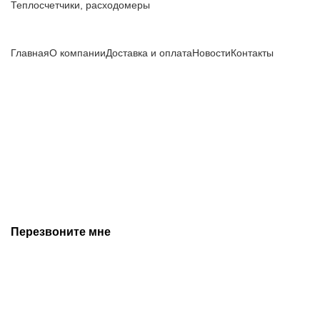
Теплосчетчики, расходомеры
Компания
Главная
О компании
Доставка и оплата
Новости
Контакты
Все цены, указанные на сайте, не являются публичной
офертой и носят информационный характер.
Информация о технических характеристиках, описании, по
подбору аналогов, комплектности поставки, фото деталей
носит ознакомительный характер и не является публичной
офертой, и может быть изменена производителем без
предварительного уведомления. Дополнительную
информацию уточняйте у наших менеджеров.
Перезвоните мне
+7 (342) 202-99-22
+7 (342) 288-55-07