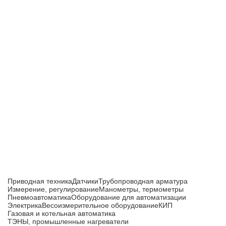
Приборы и датчики для автоматизации
производства
Каталог товаров
Приводная техника
Датчики
Трубопроводная арматура
Измерение, регулирование
Манометры, термометры
Пневмоавтоматика
Оборудование для автоматизации
Электрика
Весоизмерительное оборудование
КИП
Газовая и котельная автоматика
ТЭНЫ, промышленные нагреватели