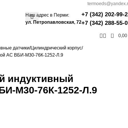
termoeds@yandex.
+7 (342) 202-99-
Наш адрес в Перми:
ул. Петропавловская, 72
+7 (342) 288-55-
0
0,0
ивные датчики
Цилиндрический корпус
ной АC ВБИ-М30-76К-1252-Л.9
ый индуктивный
И-М30-76К-1252-Л.9