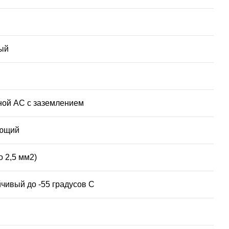
ый
ой AC с заземлением
ющий
о 2,5 мм2)
чивый до -55 градусов С