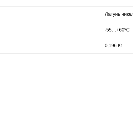
Латунь нике
-55…+60ºС
0,196 Кг