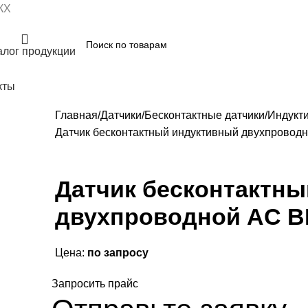
КХ
алог продукции
кты
Главная
Датчики
Бесконтактные датчики
Индукт
Датчик бесконтактный индуктивный двухпровод
Датчик бесконтактн
двухпроводной АC ВБ
Цена:
по запросу
Запросить прайс