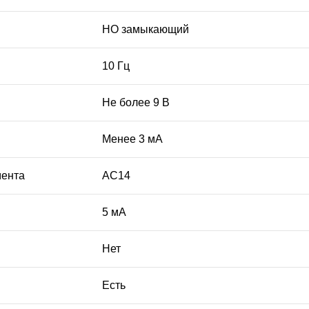
НО замыкающий
10 Гц
Не более 9 В
Менее 3 мА
мента
АC14
5 мА
Нет
Есть