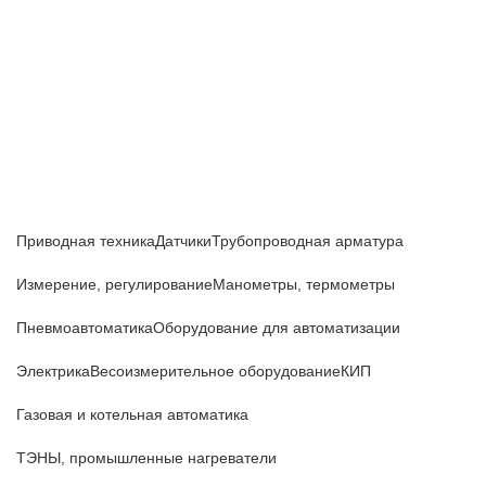
Приборы и датчики для автоматизации
производства
Каталог товаров
Приводная техника
Датчики
Трубопроводная арматура
Измерение, регулирование
Манометры, термометры
Пневмоавтоматика
Оборудование для автоматизации
Электрика
Весоизмерительное оборудование
КИП
Газовая и котельная автоматика
ТЭНЫ, промышленные нагреватели