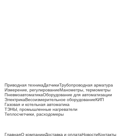
Приборы и датчики для автоматизации
производства
Каталог товаров
Приводная техника
Датчики
Трубопроводная арматура
Измерение, регулирование
Манометры, термометры
Пневмоавтоматика
Оборудование для автоматизации
Электрика
Весоизмерительное оборудование
КИП
Газовая и котельная автоматика
ТЭНЫ, промышленные нагреватели
Теплосчетчики, расходомеры
Компания
Главная
О компании
Доставка и оплата
Новости
Контакты