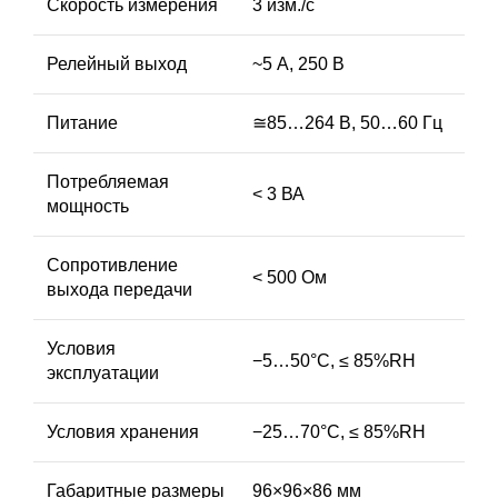
Скорость измерения
3 изм./с
Релейный выход
~5 А, 250 В
Питание
≅85…264 В, 50…60 Гц
Потребляемая
< 3 ВА
мощность
Сопротивление
< 500 Ом
выхода передачи
Условия
−5…50°С, ≤ 85%RH
эксплуатации
Условия хранения
−25…70°С, ≤ 85%RH
Габаритные размеры
96×96×86 мм