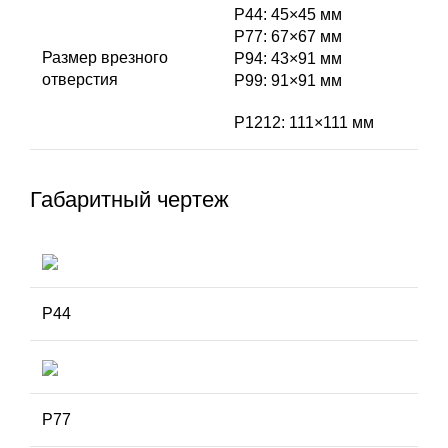
P44: 45×45 мм
Р77: 67×67 мм
Размер врезного
Р94: 43×91 мм
отверстия
Р99: 91×91 мм
Р1212: 111×111 мм
Габаритный чертеж
P44
P77