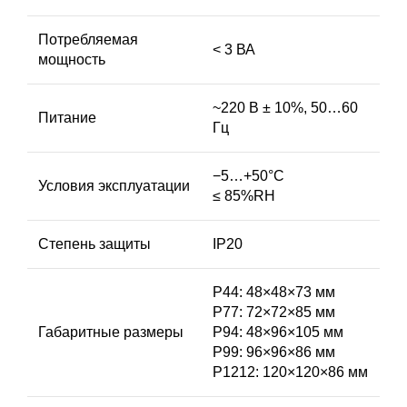
Потребляемая
< 3 ВА
мощность
~220 В ± 10%, 50…60
Питание
Гц
−5…+50°С
Условия эксплуатации
≤ 85%RH
Степень защиты
IP20
P44: 48×48×73 мм
Р77: 72×72×85 мм
Габаритные размеры
Р94: 48×96×105 мм
Р99: 96×96×86 мм
Р1212: 120×120×86 мм