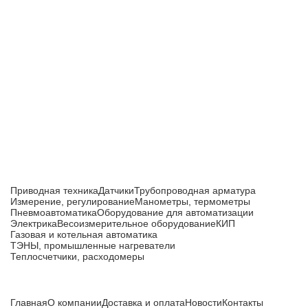
Приборы и датчики для автоматизации
производства
Каталог товаров
Приводная техника
Датчики
Трубопроводная арматура
Измерение, регулирование
Манометры, термометры
Пневмоавтоматика
Оборудование для автоматизации
Электрика
Весоизмерительное оборудование
КИП
Газовая и котельная автоматика
ТЭНЫ, промышленные нагреватели
Теплосчетчики, расходомеры
Компания
Главная
О компании
Доставка и оплата
Новости
Контакты