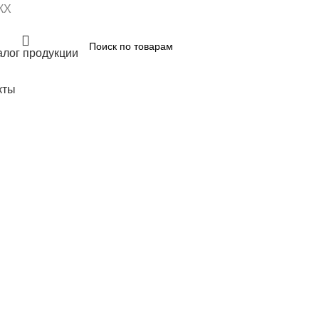
КХ
алог продукции
кты