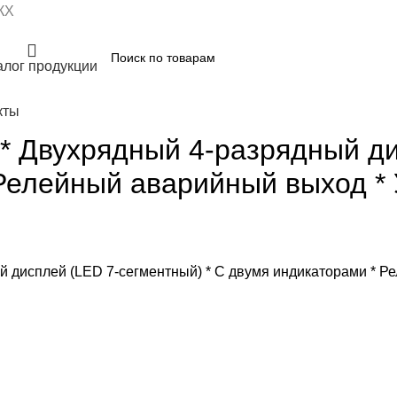
КХ
алог продукции
кты
* Двухрядный 4-разрядный ди
Релейный аварийный выход *
й дисплей (LED 7-сегментный) * С двумя индикаторами * 