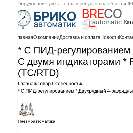
Оборудование учёта тепла и ресурсов на объекты Ж
Кат
Главная
О компании
Доставка и оплата
Новости
Конта
* С ПИД-регулированием 
С двумя индикаторами * 
(TC/RTD)
Главная
Товар Особенности
* С ПИД-регулированием * Двухрядный 4-разрядны
Пневмоавтоматика