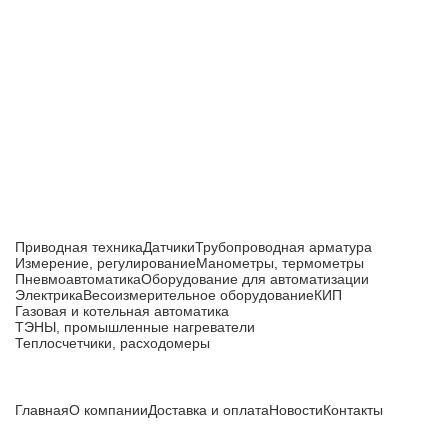
Приборы и датчики для автоматизации
производства
Каталог товаров
Приводная техника
Датчики
Трубопроводная арматура
Измерение, регулирование
Манометры, термометры
Пневмоавтоматика
Оборудование для автоматизации
Электрика
Весоизмерительное оборудование
КИП
Газовая и котельная автоматика
ТЭНЫ, промышленные нагреватели
Теплосчетчики, расходомеры
Компания
Главная
О компании
Доставка и оплата
Новости
Контакты