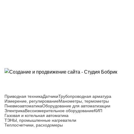
Приборы и датчики для автоматизации
производства
Каталог товаров
Приводная техника
Датчики
Трубопроводная арматура
Измерение, регулирование
Манометры, термометры
Пневмоавтоматика
Оборудование для автоматизации
Электрика
Весоизмерительное оборудование
КИП
Газовая и котельная автоматика
ТЭНЫ, промышленные нагреватели
Теплосчетчики, расходомеры