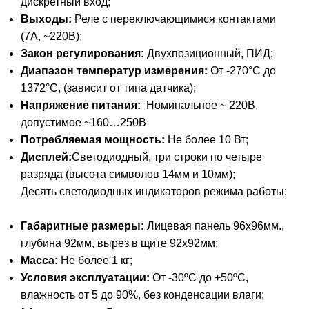
дискретный вход;
Выходы:
Реле с переключающимися контактами
(7А, ~220В);
Закон регулирования:
Двухпозиционный, ПИД;
Диапазон температур измерения:
От -270°С до
1372°С, (зависит от типа датчика);
Напряжение питания:
Номинальное ~ 220В,
допустимое ~160…250В
Потребляемая мощность:
Не более 10 Вт;
Дисплей:
Светодиодный, три строки по четыре
разряда (высота символов 14мм и 10мм);
Десять светодиодных индикаторов режима работы;
Габаритные размеры:
Лицевая панель 96х96мм.,
глубина 92мм, вырез в щите 92х92мм;
Масса:
Не более 1 кг;
Условия эксплуатации:
От -30ºС до +50ºС,
влажность от 5 до 90%, без конденсации влаги;