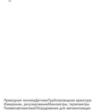
Приборы и датчики для автоматизации
производства
Каталог товаров
Приводная техника
Датчики
Трубопроводная арматура
Измерение, регулирование
Манометры, термометры
Пневмоавтоматика
Оборудование для автоматизации