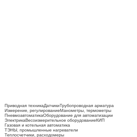
Приборы и датчики для автоматизации
производства
Каталог товаров
Приводная техника
Датчики
Трубопроводная арматура
Измерение, регулирование
Манометры, термометры
Пневмоавтоматика
Оборудование для автоматизации
Электрика
Весоизмерительное оборудование
КИП
Газовая и котельная автоматика
ТЭНЫ, промышленные нагреватели
Теплосчетчики, расходомеры